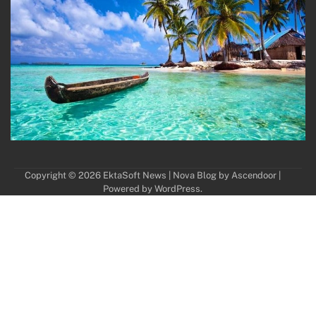
Copyright © 2026
EktaSoft News
| Nova Blog by
Ascendoor
|
Powered by
WordPress
.