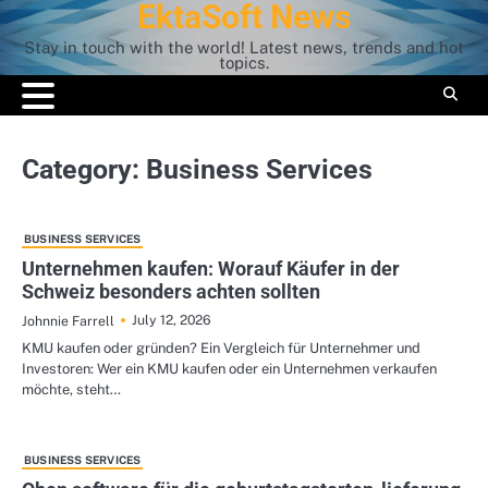
EktaSoft News
Skip
to
Stay in touch with the world! Latest news, trends and hot
content
topics.
Category:
Business Services
BUSINESS SERVICES
Unternehmen kaufen: Worauf Käufer in der
Schweiz besonders achten sollten
July 12, 2026
Johnnie Farrell
KMU kaufen oder gründen? Ein Vergleich für Unternehmer und
Investoren: Wer ein KMU kaufen oder ein Unternehmen verkaufen
möchte, steht…
BUSINESS SERVICES