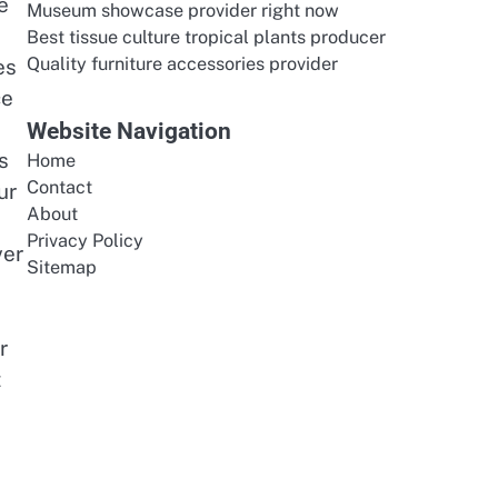
e
Museum showcase provider right now
Best tissue culture tropical plants producer
Quality furniture accessories provider
es
ce
Website Navigation
s
Home
Contact
ur
About
Privacy Policy
ver
Sitemap
r
t