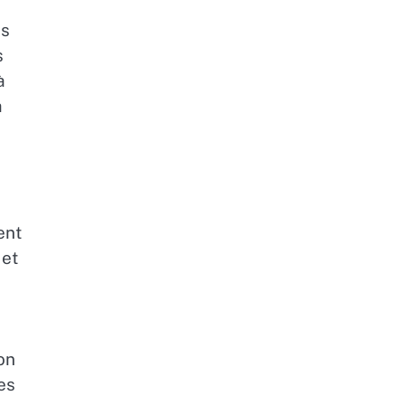
és
s
à
a
ent
 et
on
es