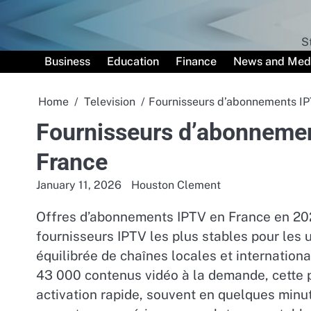
Skip
to
content
S
Business
Education
Finance
News and Med
Home
Television
Fournisseurs d’abonnements IP
Fournisseurs d’abonnemen
France
January 11, 2026
Houston Clement
Offres d’abonnements IPTV en France en 20
fournisseurs IPTV les plus stables pour les 
équilibrée de chaînes locales et internation
43 000 contenus vidéo à la demande, cette p
activation rapide, souvent en quelques minut