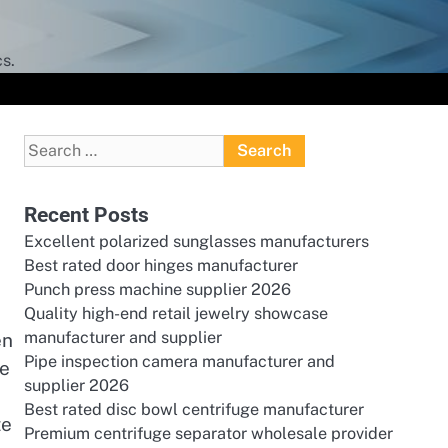
s.
Search
for:
Recent Posts
Excellent polarized sunglasses manufacturers
Best rated door hinges manufacturer
Punch press machine supplier 2026
Quality high-end retail jewelry showcase
manufacturer and supplier
en
Pipe inspection camera manufacturer and
de
supplier 2026
Best rated disc bowl centrifuge manufacturer
te
Premium centrifuge separator wholesale provider