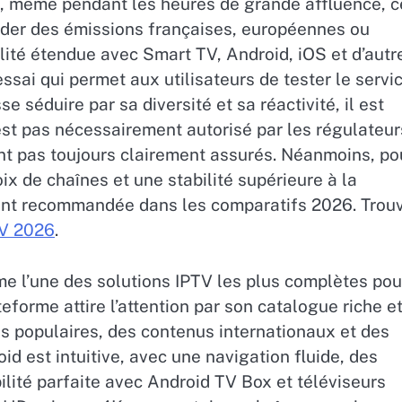
, même pendant les heures de grande affluence, c
arder des émissions françaises, européennes ou
ité étendue avec Smart TV, Android, iOS et d’autr
essai qui permet aux utilisateurs de tester le servi
e séduire par sa diversité et sa réactivité, il est
est pas nécessairement autorisé par les régulateur
sont pas toujours clairement assurés. Néanmoins, po
ix de chaînes et une stabilité supérieure à la
nt recommandée dans les comparatifs 2026. Trou
TV 2026
.
e l’une des solutions IPTV les plus complètes pou
teforme attire l’attention par son catalogue riche e
es populaires, des contenus internationaux et des
id est intuitive, avec une navigation fluide, des
ilité parfaite avec Android TV Box et téléviseurs