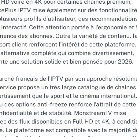
 HD voire en 4K pour certaines chaînes premium,
ncePlus IPTV mise également sur des fonctionnalit
plusieurs profils d’utilisateur, des recommandation
teractif. Cette attention portée à l’ergonomie et 
érience des abonnés. Outre la variété de contenu, l
port client renforcent l’intérêt de cette plateforme.
 alternative complète qui combine divertissement,
nte une solution solide et bien pensée pour 2026.
rché français de l’IPTV par son approche résolum
ervice propose un très large catalogue de chaînes
rtissement que le sport et le cinéma international.
 des options anti-freeze renforce l’attrait de cette
nfidentialité et de stabilité. MonstreamTV mise
c des flux disponibles en Full HD et 4K, à conditi
e. La plateforme est compatible avec la majorité d